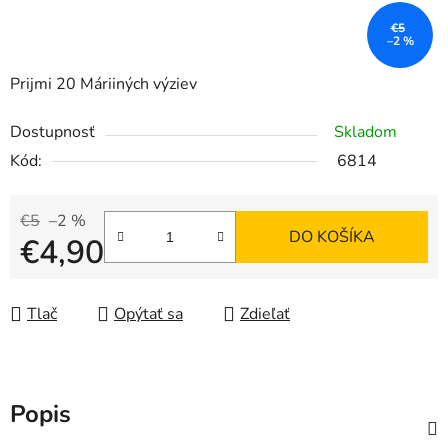
€5
–2 %
Prijmi 20 Máriiných výziev
Dostupnosť
Skladom
Kód:
6814
€5
–2 %
DO KOŠÍKA
€4,90
Jednotková cena:
Tlač
Opýtať sa
Zdieľať
Popis