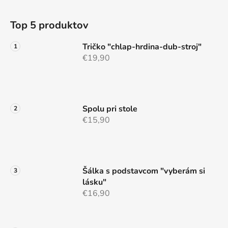
Z
á
Top 5 produktov
p
ä
Tričko "chlap-hrdina-dub-stroj"
t
€19,90
i
e
Spolu pri stole
€15,90
Šálka s podstavcom "vyberám si
lásku"
€16,90