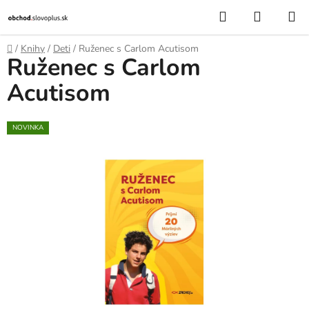
Prejsť
Hľadať
NÁKUP
na
KOŠÍK
obsah
Domov
/
Knihy
/
Deti
/
Ruženec s Carlom Acutisom
Ruženec s Carlom
Acutisom
NOVINKA