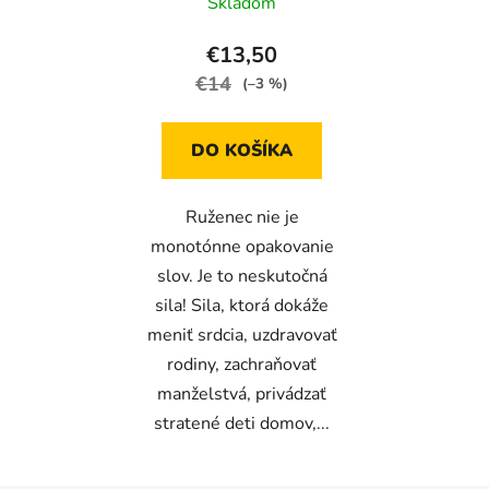
Skladom
€13,50
€14
(–3 %)
DO KOŠÍKA
Ruženec nie je
monotónne opakovanie
slov. Je to neskutočná
sila! Sila, ktorá dokáže
meniť srdcia, uzdravovať
rodiny, zachraňovať
manželstvá, privádzať
stratené deti domov,...