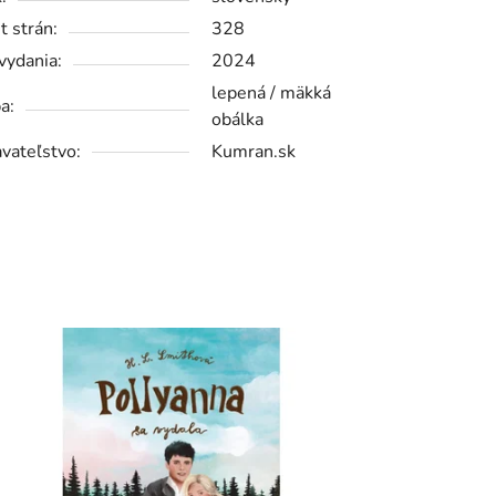
t strán:
328
vydania:
2024
lepená / mäkká
a:
obálka
vateľstvo:
Kumran.sk