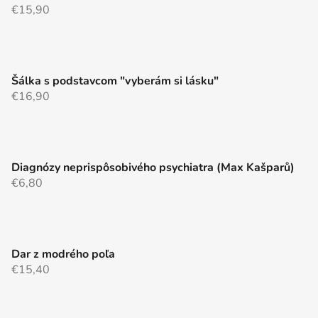
€15,90
Šálka s podstavcom "vyberám si lásku"
€16,90
Diagnózy neprispôsobivého psychiatra (Max Kašparů)
€6,80
Dar z modrého poľa
€15,40