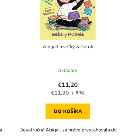
Abigail a veľký začiatok
Skladom
€11,20
€11,90
(–5 %)
DO KOŠÍKA
á
Deväťročná Abigail sa práve presťahovala do