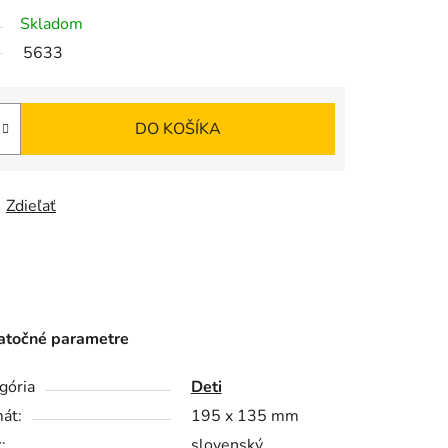
Skladom
5633
DO KOŠÍKA
Zdieľať
točné parametre
gória
Deti
át:
195 x 135 mm
:
slovenský