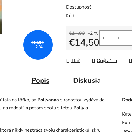
Dostupnosť
Kód:
€14,90
–2 %
€14,50
€14,90
–2 %
Jednotková cena:
Tlač
Opýtať sa
Popis
Diskusia
pútala na lôžko, sa
Pollyanna
s radosťou vydáva do
Doda
u na radosť“ a potom spolu s tetou
Polly
a
Kate
Form
 ktorá nikdy nestráca svoju charakteristickú iskru
Jazyk