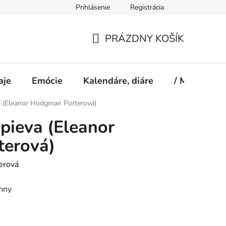
Prihlásenie
Registrácia
PRÁZDNY KOŠÍK
NÁKUPNÝ
KOŠÍK
aje
Emócie
Kalendáre, diáre
/ Magazín S
a (Eleanor Hodgman Porterová)
pieva (Eleanor
erová)
erová
nny