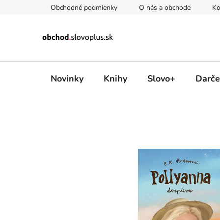
Prejsť
Obchodné podmienky
O nás a obchode
Ko
na
obsah
Novinky
Knihy
Slovo+
Darče