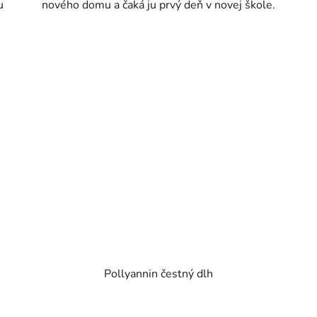
u
nového domu a čaká ju prvý deň v novej škole.
Pollyannin čestný dlh