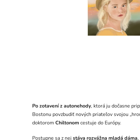
Po zotavení z autonehody
, ktorá ju dočasne pri
Bostonu povzbudiť nových priateľov svojou „hro
doktorom
Chiltonom
cestuje do Európy.
Postupne sa z nej
stáva rozvážna mladá dáma
,