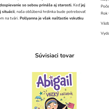
dospievanie so sebou prináša aj starosti.
Keď
jej
Poče
 situácii
, naša obľúbená hrdinka bude potrebovať
Rok 
om na tvári.
Pollyanna je však našťastie vskutku
Väzb
Vyda
Súvisiaci tovar