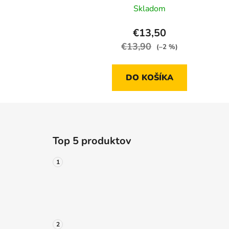
Skladom
€13,50
€13,90
(–2 %)
DO KOŠÍKA
Z
á
Top 5 produktov
p
ä
t
i
e