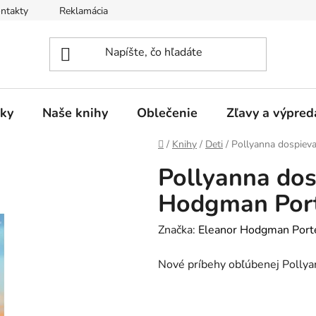
ntakty
Reklamácia
ky
Naše knihy
Oblečenie
Zľavy a výpred
Domov
/
Knihy
/
Deti
/
Pollyanna dospiev
Pollyanna dos
Hodgman Port
Značka:
Eleanor Hodgman Port
Nové príbehy obľúbenej Pollya