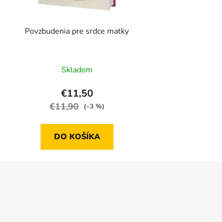
Povzbudenia pre srdce matky
Skladom
€11,50
€11,90
(–3 %)
DO KOŠÍKA