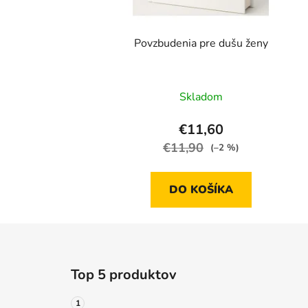
Povzbudenia pre dušu ženy
Skladom
€11,60
€11,90
(–2 %)
DO KOŠÍKA
Z
á
Top 5 produktov
p
ä