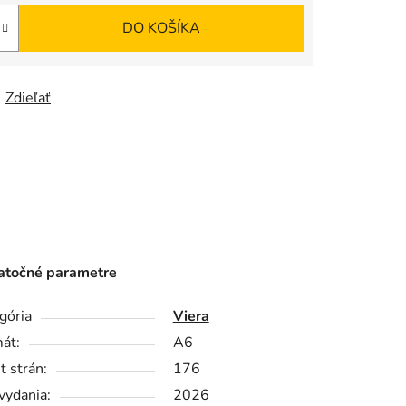
DO KOŠÍKA
Zdieľať
točné parametre
gória
Viera
át:
A6
t strán:
176
vydania:
2026