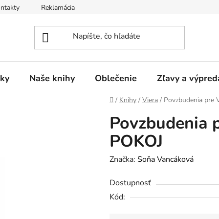
ntakty
Reklamácia
ky
Naše knihy
Oblečenie
Zľavy a výpred
Domov
/
Knihy
/
Viera
/
Povzbudenia pr
Povzbudenia
POKOJ
Značka:
Soňa Vancáková
Dostupnosť
Kód: