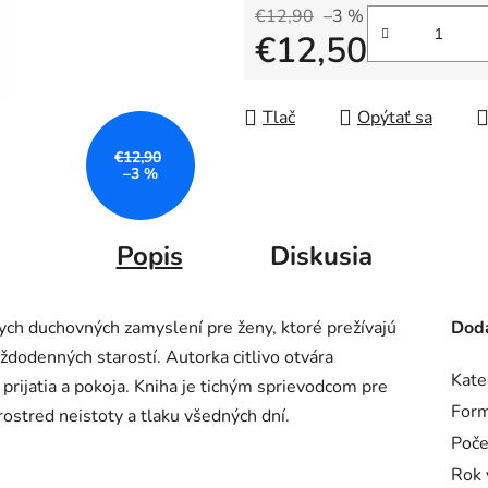
€12,90
–3 %
€12,50
Jednotková cena:
Tlač
Opýtať sa
€12,90
–3 %
Popis
Diskusia
ych duchovných zamyslení pre ženy, ktoré prežívajú
Doda
ždodenných starostí. Autorka citlivo otvára
Kate
 prijatia a pokoja. Kniha je tichým sprievodcom pre
Form
rostred neistoty a tlaku všedných dní.
Poče
Rok 