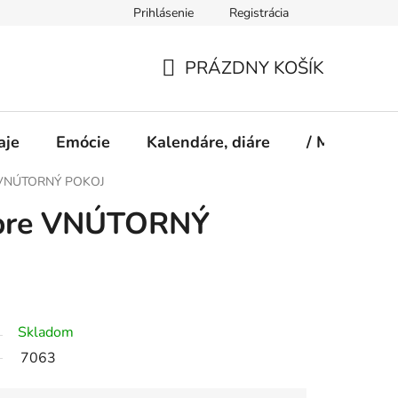
Prihlásenie
Registrácia
PRÁZDNY KOŠÍK
NÁKUPNÝ
KOŠÍK
aje
Emócie
Kalendáre, diáre
/ Magazín S
e VNÚTORNÝ POKOJ
 pre VNÚTORNÝ
Skladom
7063