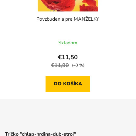
Povzbudenia pre MANŽELKY
Skladom
€11,50
€11,90
(–3 %)
DO KOŠÍKA
Tričko "chlap-hrdina-dub-stroj"