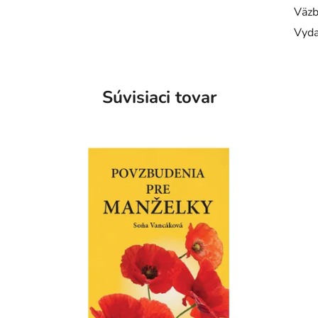
Väzb
Vyda
Súvisiaci tovar