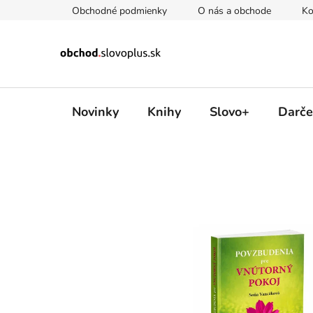
Prejsť
Obchodné podmienky
O nás a obchode
Ko
na
obsah
Novinky
Knihy
Slovo+
Darče